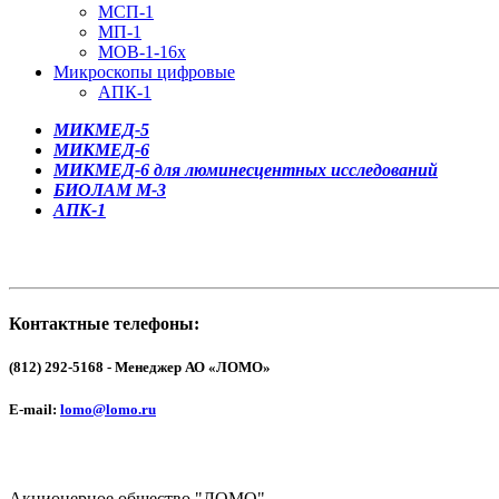
МСП-1
МП-1
МОВ-1-16х
Микроскопы цифровые
АПК-1
МИКМЕД-5
МИКМЕД-6
МИКМЕД-6 для люминесцентных исследований
БИОЛАМ М-3
АПК-1
Контактные телефоны:
(812) 292-5168 - Менеджер АО «ЛОМО»
E-mail:
lomo@lomo.ru
Акционерное общество "ЛОМО"