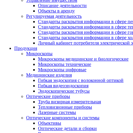
Управление имуществом
Описание деятельности
Объекты в аренду
Регулируемая деятельность
Стандарты раскрытия информации в сфере пе
Стандарты раскрытия информации в сфере т
Стандарты раскрытия информации в сфере го
Стандарты раскрытия информации в сфере хо
Личный кабинет потребителя электрической 
Продукция
Микроскопы
Микроскопы медицинские и биологические
Микроскопы технические
Микроскопы цифровые
Медицинские изделия
Гибкая эндоскопия с волоконной оптикой
Гибкая видеоэндоскопия
Эндоскопические тубусы
Оптические приборы
Труба визирная измерительная
Тепловизионные приборы
Лазерные системы
Оптические компоненты и системы
Объективы
Оптические детали и сборки