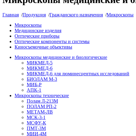
Главная
/
Продукция
/
Гражданского назначения
/
Микроскопы
Микроскопы
Медицинские изделия
Оптические приборы
Оптические компоненты и системы
Киносъемочные объективы
Микроскопы медицинские и биологические
МИКМЕД-5
МИКМЕД-6
МИКМЕД-6 для люминесцентных исследований
БИОЛАМ М-3
МИБ-Р
АПК-1
Микроскопы технические
Полам Л-213М
ПОЛАМ РП-2
МЕТАМ-ЛВ
МСК-3-1
МСФУ-К
ПМТ-3М
МИИ-4М