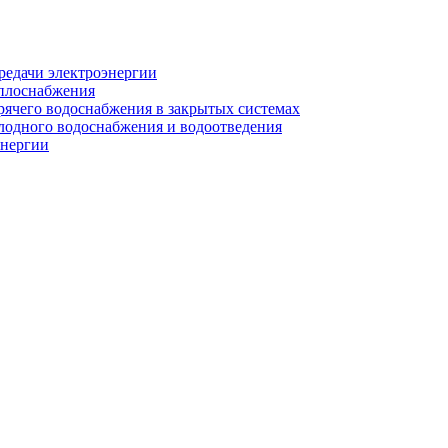
редачи электроэнергии
еплоснабжения
рячего водоснабжения в закрытых системах
лодного водоснабжения и водоотведения
энергии