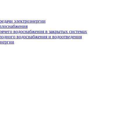
редачи электроэнергии
еплоснабжения
рячего водоснабжения в закрытых системах
лодного водоснабжения и водоотведения
энергии