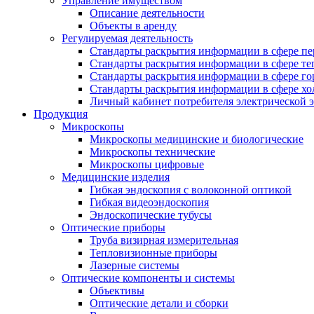
Управление имуществом
Описание деятельности
Объекты в аренду
Регулируемая деятельность
Стандарты раскрытия информации в сфере пе
Стандарты раскрытия информации в сфере т
Стандарты раскрытия информации в сфере го
Стандарты раскрытия информации в сфере хо
Личный кабинет потребителя электрической 
Продукция
Микроскопы
Микроскопы медицинские и биологические
Микроскопы технические
Микроскопы цифровые
Медицинские изделия
Гибкая эндоскопия с волоконной оптикой
Гибкая видеоэндоскопия
Эндоскопические тубусы
Оптические приборы
Труба визирная измерительная
Тепловизионные приборы
Лазерные системы
Оптические компоненты и системы
Объективы
Оптические детали и сборки