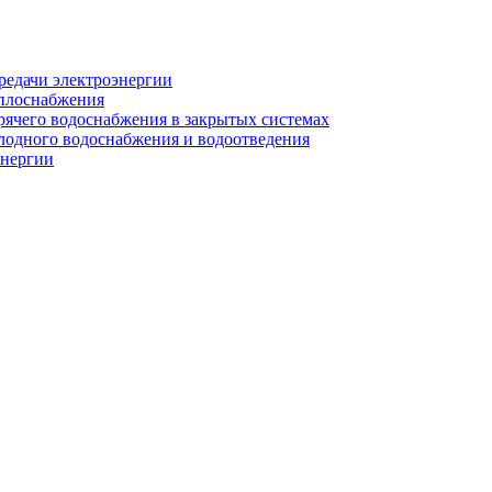
редачи электроэнергии
еплоснабжения
рячего водоснабжения в закрытых системах
лодного водоснабжения и водоотведения
энергии