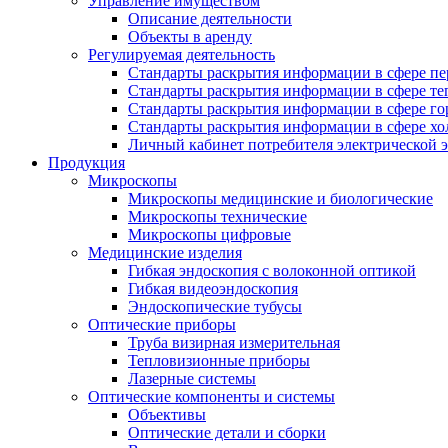
Управление имуществом
Описание деятельности
Объекты в аренду
Регулируемая деятельность
Стандарты раскрытия информации в сфере пе
Стандарты раскрытия информации в сфере т
Стандарты раскрытия информации в сфере го
Стандарты раскрытия информации в сфере хо
Личный кабинет потребителя электрической 
Продукция
Микроскопы
Микроскопы медицинские и биологические
Микроскопы технические
Микроскопы цифровые
Медицинские изделия
Гибкая эндоскопия с волоконной оптикой
Гибкая видеоэндоскопия
Эндоскопические тубусы
Оптические приборы
Труба визирная измерительная
Тепловизионные приборы
Лазерные системы
Оптические компоненты и системы
Объективы
Оптические детали и сборки