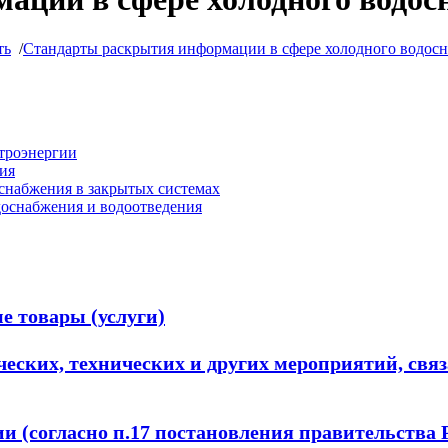
ть
/
Стандарты раскрытия информации в сфере холодного водосн
ктроэнергии
ия
снабжения в закрытых системах
доснабжения и водоотведения
е товары (услуги)
еских, технических и других мероприятий, свя
 (согласно п.17 постановления правительства 