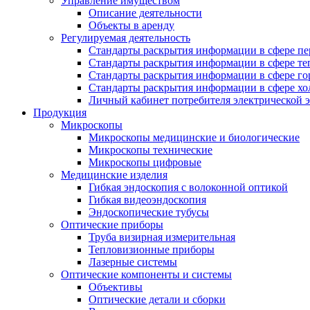
Управление имуществом
Описание деятельности
Объекты в аренду
Регулируемая деятельность
Стандарты раскрытия информации в сфере пе
Стандарты раскрытия информации в сфере т
Стандарты раскрытия информации в сфере го
Стандарты раскрытия информации в сфере хо
Личный кабинет потребителя электрической 
Продукция
Микроскопы
Микроскопы медицинские и биологические
Микроскопы технические
Микроскопы цифровые
Медицинские изделия
Гибкая эндоскопия с волоконной оптикой
Гибкая видеоэндоскопия
Эндоскопические тубусы
Оптические приборы
Труба визирная измерительная
Тепловизионные приборы
Лазерные системы
Оптические компоненты и системы
Объективы
Оптические детали и сборки