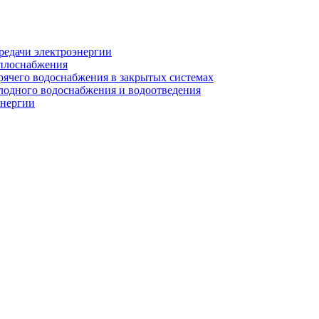
редачи электроэнергии
еплоснабжения
рячего водоснабжения в закрытых системах
лодного водоснабжения и водоотведения
энергии