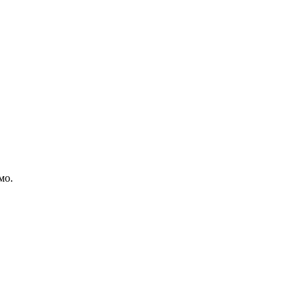
мо.
.